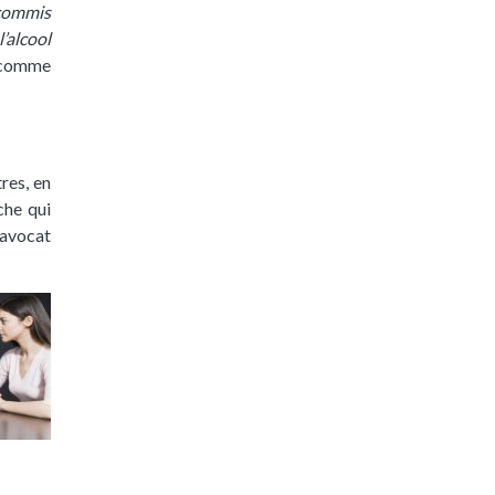
commis
l’alcool
e comme
tres, en
che qui
 avocat