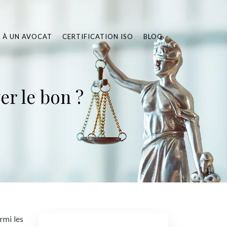
L À UN AVOCAT
CERTIFICATION ISO
BLOG
er le bon ?
rmi les