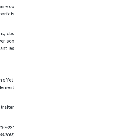
aire ou
parfois
ns, des
yer son
ant les
n effet,
alement
traiter
aquage,
ssures,