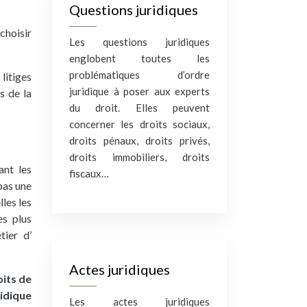
Questions juridiques
choisir
Les questions juridiques
englobent toutes les
problématiques d’ordre
 litiges
juridique à poser aux experts
s de la
du droit. Elles peuvent
concerner les droits sociaux,
droits pénaux, droits privés,
droits immobiliers, droits
ant les
fiscaux…
 pas une
les les
es plus
tier d’
Actes juridiques
oits de
ridique
Les actes juridiques