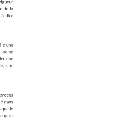
vigueur
e de la
t-à-dire
i d’une
 peine
der une
e, car,
 procès
ssé dans
sque le
 plupart