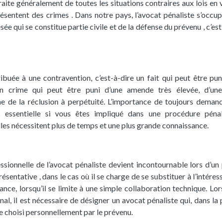
traite généralement de toutes les situations contraires aux lois en 
ésentent des crimes . Dans notre pays, l’avocat pénaliste s’occup
ésée qui se constitue partie civile et de la défense du prévenu , c’es
ibuée à une contravention, c’est-à-dire un fait qui peut être pun
n crime qui peut être puni d’une amende très élevée, d’une
e de la réclusion à perpétuité. L’importance de toujours deman
us essentielle si vous êtes impliqué dans une procédure pénal
lles nécessitent plus de temps et une plus grande connaissance.
fessionnelle de l’avocat pénaliste devient incontournable lors d’un
résentative , dans le cas où il se charge de se substituer à l’intére
tance, lorsqu’il se limite à une simple collaboration technique. Lor
bunal, il est nécessaire de désigner un avocat pénaliste qui, dans la
re choisi personnellement par le prévenu.