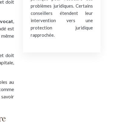
et doit
problèmes juridiques. Certains
conseillers étendent leur
intervention vers une
avocat
,
protection juridique
ndé est
rapprochée.
et même
t doit
pitale,
bles au
e comme
 savoir
re