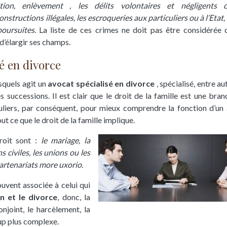
ation, enlèvement , les délits volontaires et négligents 
nstructions illégales, les escroqueries aux particuliers ou à l’Etat, 
poursuites.
La liste de ces crimes ne doit pas être considéré
é d’élargir ses champs.
é en divorce
esquels agit un
avocat spécialisé en divorce
, spécialisé, entre au
 successions. Il est clair que le droit de la famille est une bran
liers, par conséquent, pour mieux comprendre la fonction d’un
t ce que le droit de la famille implique.
roit sont :
le mariage, la
s civiles, les unions ou les
 partenariats more uxorio.
ouvent associée à celui qui
n et le divorce
, donc, la
njoint, le harcèlement, la
oup plus complexe.