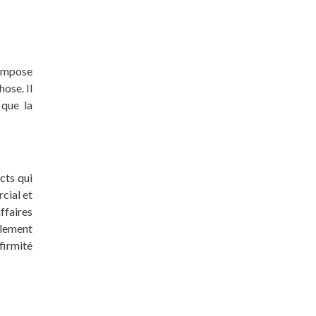
compose
chose.
Il
 que la
ncts qui
rcial et
affaires
alement
firmité